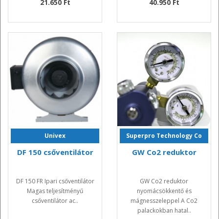
21.650 Ft
40.950 Ft
Univex
Superpro Technology Co
DF 150 csőventilátor
GW Co2 reduktor
DF 150 FR Ipari csőventilátor
GW Co2 reduktor
Magas teljesítményű
nyomácsökkentő és
csőventilátor ac..
mágnesszeleppel A Co2
palackokban hatal..