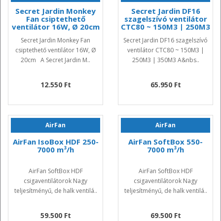
Secret Jardin Monkey
Secret Jardin DF16
Fan csiptethető
szagelszívó ventilátor
ventilátor 16W, Ø 20cm
CTC80 ~ 150M3 | 250M3
| 350M3
Secret Jardin Monkey Fan
Secret Jardin DF16 szagelszívó
csiptethető ventilátor 16W, Ø
ventilátor CTC80 ~ 150M3 |
20cm A Secret Jardin M..
250M3 | 350M3 A&nbs..
12.550 Ft
65.950 Ft
AirFan
AirFan
AirFan IsoBox HDF 250-
AirFan SoftBox 550-
7000 m³/h
7000 m³/h
AirFan SoftBox HDF
AirFan SoftBox HDF
csigaventilátorok Nagy
csigaventilátorok Nagy
teljesítményű, de halk ventilá..
teljesítményű, de halk ventilá..
59.500 Ft
69.500 Ft