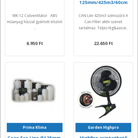
125mm/425m3/60cm
WK-12 Csőventilátor ABS
CAN Lite 425m3 szénszűrő A
műanyag házzal gyártott elszívó
Can-Filter aktív szenet
..
tartalmaz. Teljes lég&aacut..
6.950 Ft
22.650 Ft
Prima Klima
Garden Highpro
Coco Eco Line Ø125mm,
HighPro csiptethető