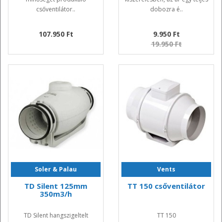
csőventilátor..
dobozra é..
107.950 Ft
9.950 Ft
19.950 Ft
Soler & Palau
Vents
TD Silent 125mm
TT 150 csőventilátor
350m3/h
TD Silent hangszigeltelt
TT 150