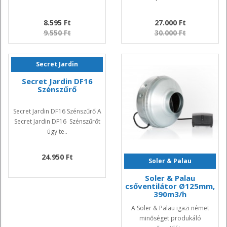
8.595 Ft
27.000 Ft
9.550 Ft
30.000 Ft
Secret Jardin
Secret Jardin DF16
Szénszűrő
Secret Jardin DF16 Szénszűrő A
Secret Jardin DF16 Szénszűrőt
úgy te..
24.950 Ft
Soler & Palau
Soler & Palau
csőventilátor Ø125mm,
390m3/h
A Soler & Palau igazi német
minőséget produkáló