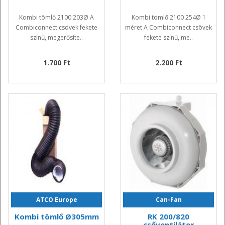
Kombi tömlő 2100 203Ø A
Kombi tömlő 2100 254Ø 1
Combiconnect csövek fekete
méret A Combiconnect csövek
színű, megerősíte..
fekete színű, me..
1.700 Ft
2.200 Ft
ATCO Europe
Can-Fan
Kombi tömlő Ø305mm
RK 200/820
csőventilátor