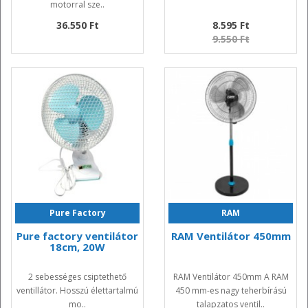
motorral sze..
36.550 Ft
8.595 Ft
9.550 Ft
Pure Factory
RAM
Pure factory ventilátor
RAM Ventilátor 450mm
18cm, 20W
2 sebességes csiptethető
RAM Ventilátor 450mm A RAM
ventillátor. Hosszú élettartalmú
450 mm-es nagy teherbírású
mo..
talapzatos ventil..