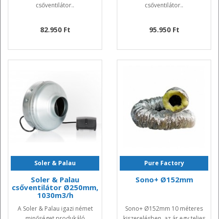
csőventilátor..
csőventilátor..
82.950 Ft
95.950 Ft
Soler & Palau
Pure Factory
Soler & Palau
Sono+ Ø152mm
csőventilátor Ø250mm,
1030m3/h
A Soler & Palau igazi német
Sono+ Ø152mm 10 méteres
minőséget produkáló
kiszerelésben, az ár egy teljes