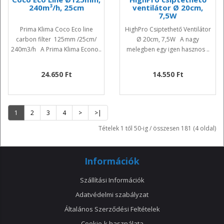
240m³/h, 25cm
ventilátor Ø 20cm,
7,5W
Prima Klima Coco Eco line
HighPro Csiptethető Ventilátor
carbon filter 125mm /25cm/
Ø 20cm, 7,5W A nagy
240m3/h A Prima Klima Econo..
melegben egy igen hasznos ..
24.650 Ft
14.550 Ft
1
2
3
4
>
>|
Tételek 1 től 50-ig / összesen 181 (4 oldal)
Információk
Szállítási Információk
Adatvédelmi szabályzat
Általános Szerződési Feltételek
Cookie-k használata