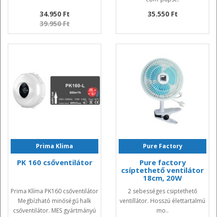
34.950 Ft
35.550 Ft
39.950 Ft
Prima Klima
Pure Factory
PK 160 csőventilátor
Pure factory
csíptethető ventilátor
18cm, 20W
Prima Klíma PK160 csőventilátor
2 sebességes csiptethető
Megbízható minőségű halk
ventillátor. Hosszú élettartalmú
csőventilátor. MES gyártmányú
mo..