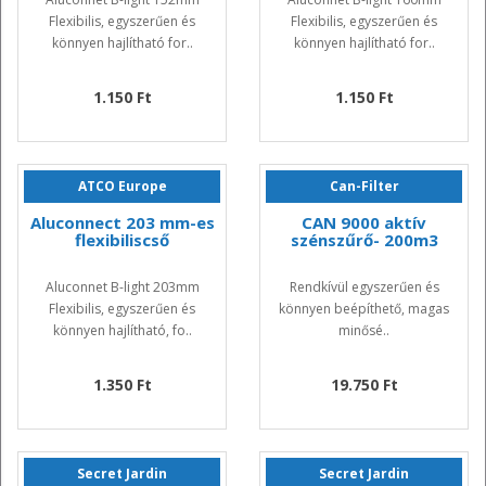
Flexibilis, egyszerűen és
Flexibilis, egyszerűen és
könnyen hajlítható for..
könnyen hajlítható for..
1.150 Ft
1.150 Ft
ATCO Europe
Can-Filter
Aluconnect 203 mm-es
CAN 9000 aktív
flexibiliscső
szénszűrő- 200m3
Aluconnet B-light 203mm
Rendkívül egyszerűen és
Flexibilis, egyszerűen és
könnyen beépíthető, magas
könnyen hajlítható, fo..
minősé..
1.350 Ft
19.750 Ft
Secret Jardin
Secret Jardin