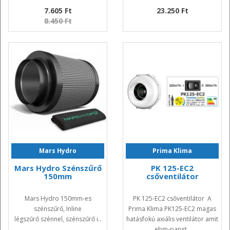
7.605 Ft
23.250 Ft
8.450 Ft
Mars Hydro
Prima Klima
Mars Hydro Szénszűrő
PK 125-EC2
150mm
csőventilátor
Mars Hydro 150mm-es
PK 125-EC2 csőventilátor A
szénszűrő, Inline
Prima Klima PK125-EC2 magas
légszűrő szénnel, szénszűrő i..
hatásfokú axiális ventilátor amit
ebm-papst..