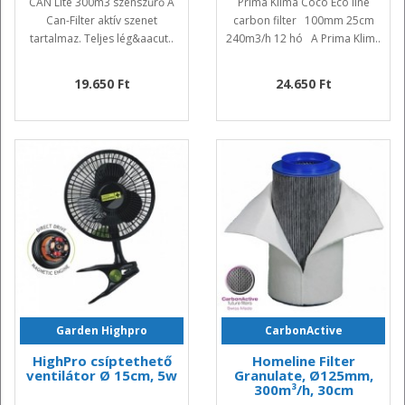
CAN Lite 300m3 szénszűrő A
Prima Klima Coco Eco line
Can-Filter aktív szenet
carbon filter 100mm 25cm
tartalmaz. Teljes lég&aacut..
240m3/h 12 hó A Prima Klim..
19.650 Ft
24.650 Ft
Garden Highpro
CarbonActive
HighPro csíptethető
Homeline Filter
ventilátor Ø 15cm, 5w
Granulate, Ø125mm,
300m³/h, 30cm