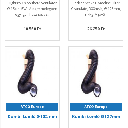
HighPro Csiptethető Ventilátor
CarbonActive Homeline Filter
Ø 15cm, 5W A nagy melegben
Granulate, 300m³/h, Ø 125mm,
egy igen hasznos es..
3.7kg A jövő ..
10.550 Ft
26.250 Ft
ATCO Europe
ATCO Europe
Kombi tömlő Ø102 mm
Kombi tömlő Ø127mm