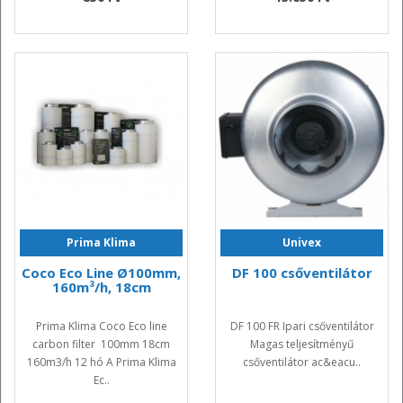
Prima Klima
Univex
Coco Eco Line Ø100mm,
DF 100 csőventilátor
160m³/h, 18cm
Prima Klima Coco Eco line
DF 100 FR Ipari csőventilátor
carbon filter 100mm 18cm
Magas teljesítményű
160m3/h 12 hó A Prima Klima
csőventilátor ac&eacu..
Ec..