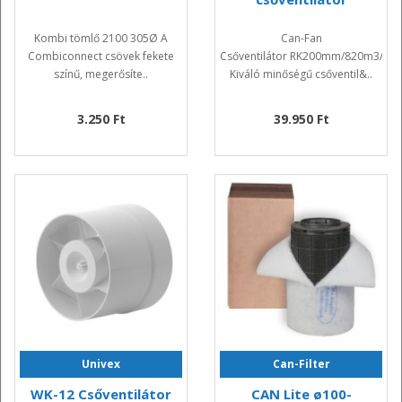
Kombi tömlő 2100 305Ø A
Can-Fan
Combiconnect csövek fekete
Csőventilátor RK200mm/820m3/h
színű, megerősíte..
Kiváló minőségű csőventil&..
3.250 Ft
39.950 Ft
Univex
Can-Filter
WK-12 Csőventilátor
CAN Lite ø100-