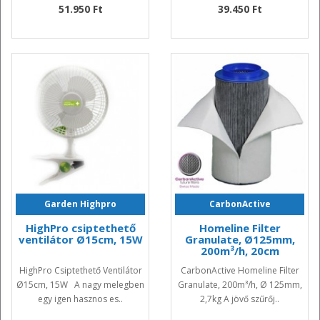
51.950 Ft
39.450 Ft
Garden Highpro
CarbonActive
HighPro csiptethető
Homeline Filter
ventilátor Ø15cm, 15W
Granulate, Ø125mm,
200m³/h, 20cm
HighPro Csiptethető Ventilátor
CarbonActive Homeline Filter
Ø15cm, 15W A nagy melegben
Granulate, 200m³/h, Ø 125mm,
egy igen hasznos es..
2,7kg A jövő szűrőj..