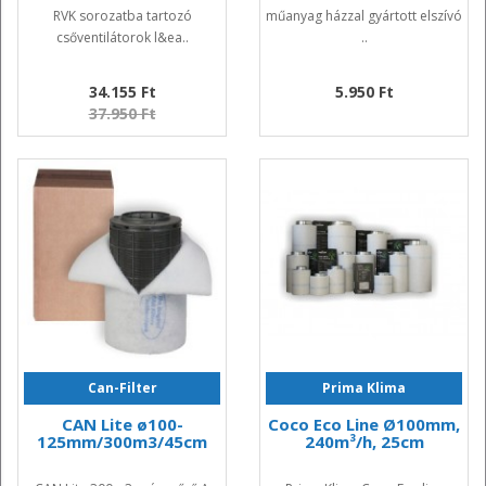
RVK sorozatba tartozó
műanyag házzal gyártott elszívó
csőventilátorok l&ea..
..
34.155 Ft
5.950 Ft
37.950 Ft
Can-Filter
Prima Klima
CAN Lite ø100-
Coco Eco Line Ø100mm,
125mm/300m3/45cm
240m³/h, 25cm