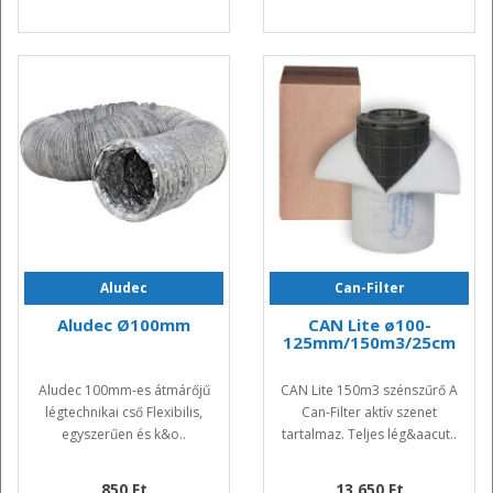
Aludec
Can-Filter
Aludec Ø100mm
CAN Lite ø100-
125mm/150m3/25cm
Aludec 100mm-es átmárőjű
CAN Lite 150m3 szénszűrő A
légtechnikai cső Flexibilis,
Can-Filter aktív szenet
egyszerűen és k&o..
tartalmaz. Teljes lég&aacut..
850 Ft
13.650 Ft