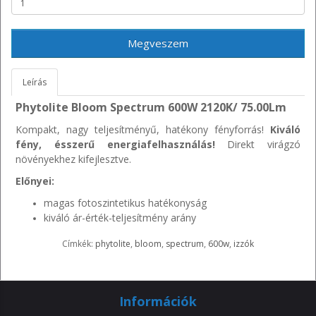
Megveszem
Leírás
Phytolite Bloom Spectrum 600W 2120K/ 75.00Lm
Kompakt, nagy teljesítményű, hatékony fényforrás!
Kiváló
fény, ésszerű energiafelhasználás!
Direkt virágzó
növényekhez kifejlesztve.
Előnyei:
magas fotoszintetikus hatékonyság
kiváló ár-érték-teljesítmény arány
Címkék:
phytolite
,
bloom
,
spectrum
,
600w
,
izzók
Információk