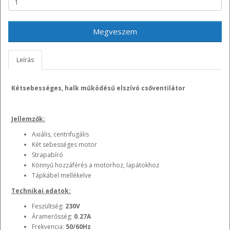
Megveszem
Leírás
Kétsebességes, halk működésű elszívó csőventilátor
Jellemzők:
Axiális, centrifugális
Két sebességes motor
Strapabíró
Könnyű hozzáférés a motorhoz, lapátokhoz
Tápkábel mellékelve
Technikai adatok:
Feszültség:
230V
Áramerősség:
0.27A
Frekvencia:
50/60Hz