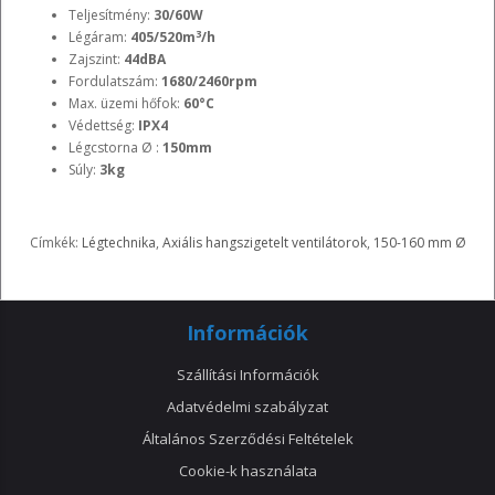
Teljesítmény:
30/60W
3
Légáram:
405/520m
/h
Zajszint:
44dBA
Fordulatszám:
1680/2460rpm
Max. üzemi hőfok:
60°C
Védettség:
IPX4
Légcstorna Ø :
150mm
Súly:
3kg
Címkék:
Légtechnika
,
Axiális hangszigetelt ventilátorok
,
150-160 mm Ø
Információk
Szállítási Információk
Adatvédelmi szabályzat
Általános Szerződési Feltételek
Cookie-k használata