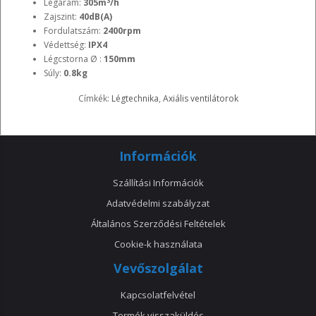
3
Légáram:
305m
/h
Zajszint:
40dB(A)
Fordulatszám:
2400rpm
Védettség:
IPX4
Légcstorna Ø :
150mm
Súly:
0.8kg
Címkék:
Légtechnika
,
Axiális ventilátorok
Információk
Szállítási Információk
Adatvédelmi szabályzat
Általános Szerződési Feltételek
Cookie-k használata
Vevőszolgálat
Kapcsolatfelvétel
Termék visszaküldés