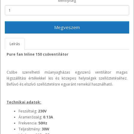
Mennyiség
Megveszem
Leírás
Pure fan Inline 150 csőventilátor
Csőbe szerelhető műanyagházas egyszerű ventilátor magas
légszállítási értékekkel kis és közepes helyiségek szellőztetéséhez.
Befúvó és elszívó szellőztetésre egyaránt remekül használható.
Technikai adatok:
Feszültség:
230V
Áramerősség:
0.13A
Frekvencia:
50Hz
Teljesítmény:
30W