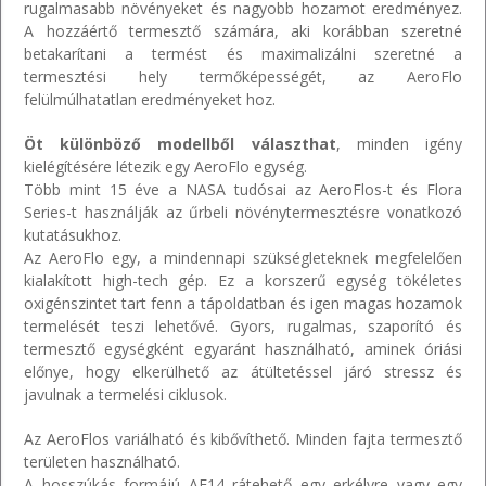
rugalmasabb növényeket és nagyobb hozamot eredményez.
A hozzáértő termesztő számára, aki korábban szeretné
betakarítani a termést és maximalizálni szeretné a
termesztési hely termőképességét, az AeroFlo
felülmúlhatatlan eredményeket hoz.
Öt különböző modellből választhat
, minden igény
kielégítésére létezik egy AeroFlo egység.
Több mint 15 éve a NASA tudósai az AeroFlos-t és Flora
Series-t használják az űrbeli növénytermesztésre vonatkozó
kutatásukhoz.
Az AeroFlo egy, a mindennapi szükségleteknek megfelelően
kialakított high-tech gép. Ez a korszerű egység tökéletes
oxigénszintet tart fenn a tápoldatban és igen magas hozamok
termelését teszi lehetővé. Gyors, rugalmas, szaporító és
termesztő egységként egyaránt használható, aminek óriási
előnye, hogy elkerülhető az átültetéssel járó stressz és
javulnak a termelési ciklusok.
Az AeroFlos variálható és kibővíthető. Minden fajta termesztő
területen használható.
A hosszúkás formájú AF14 rátehető egy erkélyre vagy egy