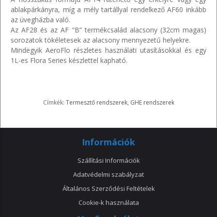
ablakpárkányra, míg a mély tartállyal rendelkező AF60 inkább
az üvegházba való.
Az AF28 és az AF “B” termékcsalád alacsony (32cm magas)
sorozatok tökéletesek az alacsony mennyezetű helyekre.
Mindegyik AeroFlo részletes használati utasításokkal és egy
1L-es Flora Series készlettel kapható.
Címkék:
Termesztő rendszerek
,
GHE rendszerek
Információk
Szállítási Információk
Adatvédelmi szabályzat
Általános Szerződési Feltételek
Cookie-k használata