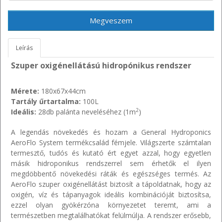
Megveszem
Leírás
Szuper oxigénellátású hidropónikus rendszer
Mérete:
180x67x44cm
Tartály űrtartalma:
100L
2
Ideális:
28db palánta neveléséhez (1m
)
A legendás növekedés és hozam a General Hydroponics
AeroFlo System termékcsalád fémjele. Világszerte számtalan
termesztő, tudós és kutató ért egyet azzal, hogy egyetlen
másik hidroponikus rendszerrel sem érhetők el ilyen
megdöbbentő növekedési ráták és egészséges termés. Az
AeroFlo szuper oxigénellátást biztosít a tápoldatnak, hogy az
oxigén, víz és tápanyagok ideális kombinációját biztosítsa,
ezzel olyan gyökérzóna környezetet teremt, ami a
természetben megtalálhatókat felülmúlja. A rendszer erősebb,