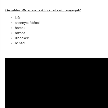
GrowMax Water viztisztító által szűrt anyagok:
klór
szennyeződések
homok
rozsda
üledékek
benzol