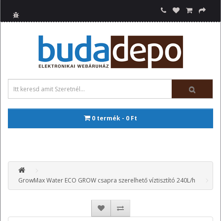
0 termék - 0 Ft
GrowMax Water ECO GROW csapra szerelhető víztisztító 240L/h