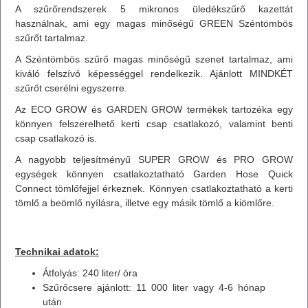
A szűrőrendszerek 5 mikronos üledékszűrő kazettát
használnak, ami egy magas minőségű GREEN Széntömbös
szűrőt tartalmaz.
A Széntömbös szűrő magas minőségű szenet tartalmaz, ami
kiváló felszívó képességgel rendelkezik. Ajánlott MINDKÉT
szűrőt cserélni egyszerre.
Az ECO GROW és GARDEN GROW termékek tartozéka egy
könnyen felszerelhető kerti csap csatlakozó, valamint benti
csap csatlakozó is.
A nagyobb teljesítményű SUPER GROW és PRO GROW
egységek könnyen csatlakoztatható Garden Hose Quick
Connect tömlőfejjel érkeznek. Könnyen csatlakoztatható a kerti
tömlő a beömlő nyílásra, illetve egy másik tömlő a kiömlőre.
Technikai adatok:
Átfolyás: 240 liter/ óra
Szűrőcsere ajánlott: 11 000 liter vagy 4-6 hónap
után