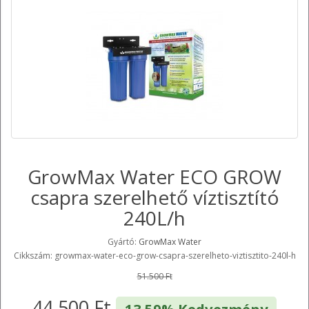
GrowMax Water ECO GROW
csapra szerelhető víztisztító
240L/h
Gyártó:
GrowMax Water
Cikkszám: growmax-water-eco-grow-csapra-szerelheto-viztisztito-240l-h
51.500 Ft
44.500 Ft