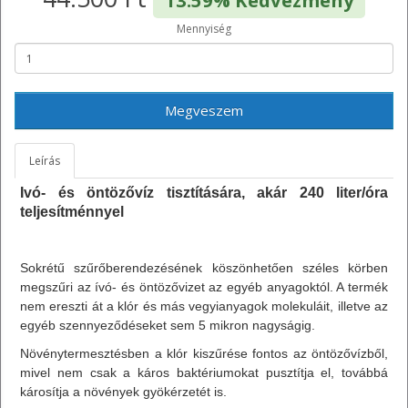
13.59% Kedvezmény
Mennyiség
Megveszem
Leírás
Ivó- és öntözővíz tisztítására, akár 240 liter/óra
teljesítménnyel
Sokrétű szűrőberendezésének köszönhetően széles körben
megszűri az ívó- és öntözővizet az egyéb anyagoktól. A termék
nem ereszti át a klór és más vegyianyagok molekuláit, illetve az
egyéb szennyeződéseket sem 5 mikron nagyságig.
Növénytermesztésben a klór kiszűrése fontos az öntözővízből,
mivel nem csak a káros baktériumokat pusztítja el, továbbá
károsítja a növények gyökérzetét is.