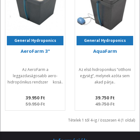
General Hydroponics
General Hydroponics
AeroFarm 3"
AquaFarm
Az AeroFarm a
Az első hidroponikus “otthoni
leggazdaságosabb aero-
egység”, melynek azóta sem
hidropónikus rendszer kosá..
akad párja..
39.950 Ft
39.750 Ft
59.950 Ft
49.750 Ft
Tételek 1 től 4-ig / összesen 4 (1 oldal)