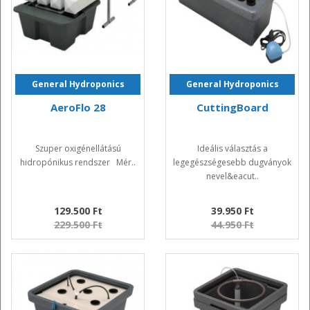
General Hydroponics
General Hydroponics
AeroFlo 28
CuttingBoard
Szuper oxigénellátású
Ideális választás a
hidropónikus rendszer Mér..
legegészségesebb dugványok
nevel&eacut..
129.500 Ft
39.950 Ft
229.500 Ft
44.950 Ft